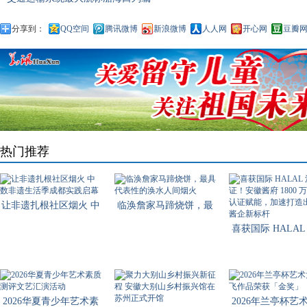
分享到：
QQ空间
腾讯微博
新浪微博
人人网
开心网
豆瓣
热门推荐
让非遗扎根社区烟火 中
临涣詹家马蹄烧饼，最
数非
具代
喜获国际 HALAL
认证！
2026华夏青少年艺术素
2026年兰亭杯艺