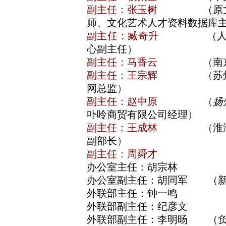
副主任：张玉树
（原文化部
师、文化艺术人才资料数据库
副主任：臧奇升
（人民法治
心副主任
）
副主任：马香云
（
南
副主任：王宗辉
（
苏
网总监
）
副主任：赵中原
（
扬
卟呤商贸有限公司经理
）
副主任：王成林
（
淮
副部长
）
副主任：周舜才
办公室主任：胡宗林
办公室副主任：胡同军 （新
外联部主任：钟一鸣
外联部副主任：纪彦文
外联部副主任：李明旸 （负