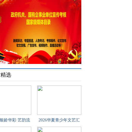
片精选
6 "银龄华彩·艺韵流
2026华夏青少年文艺汇
芳"中老
演活动