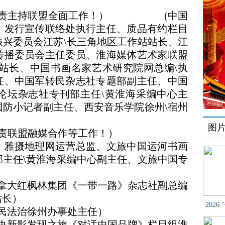
持联盟全面工作！） (中国
）发行宣传联络处执行主任、质品有约栏目
兴委员会江苏\长三角地区工作站站长、江
传播委员会主任委员、淮海媒体艺术家联盟
站长、中国书画名家艺术研究院网总编\执
任、中国军转民杂志社专题部副主任、中国
论坛杂志社专刊部主任\黄淮海采编中心主
防小记者副主任、西安音乐学院徐州\宿州
图
联盟融媒合作等工作！）
、雅摄地理网运营总监、文旅中国运河书画
主任\黄淮海采编中心副主任、文旅中国专
）
枫林集团《一带一路》杂志社副总编
站长）
202
治徐州办事处主任）
发现之旅《对话中国品牌》栏目组淮