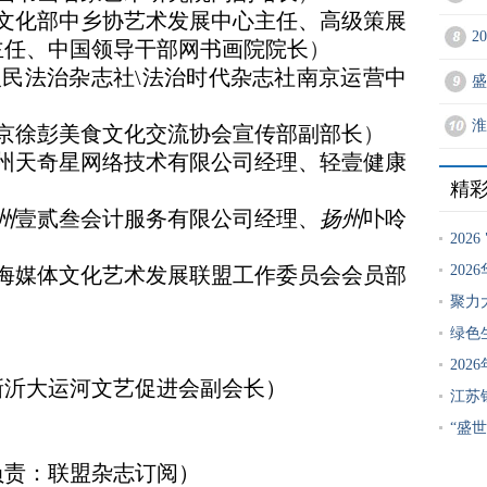
中乡协艺术发展中心主任、高级策展
2
主任、中国领导干部网书画院院长
）
杂志社\法治时代杂志社南京运营中
盛
淮
京徐彭美食文化交流协会宣传部副部长
）
州天奇星网络技术有限公司经理、轻壹健康
精
州
壹贰叁会计服务有限公司经理、
扬州
卟呤
202
20
海媒体文化艺术发展联盟工作委员会会员部
聚力
绿色
20
沂大运河文艺促进会副会长）
江苏
“盛
责：联盟杂志订阅）