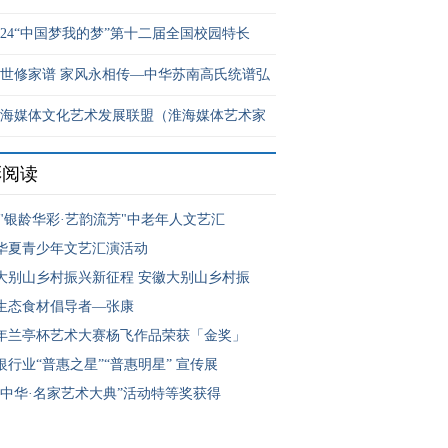
024“中国梦我的梦”第十二届全国校园特长
世修家谱 家风永相传—中华苏南高氏统谱弘
海媒体文化艺术发展联盟（淮海媒体艺术家
彩阅读
6 "银龄华彩·艺韵流芳"中老年人文艺汇
26华夏青少年文艺汇演活动
大别山乡村振兴新征程 安徽大别山乡村振
生态食材倡导者—张康
26年兰亭杯艺术大赛杨飞作品荣获「金奖」
银行业“普惠之星”“普惠明星” 宣传展
世中华·名家艺术大典”活动特等奖获得