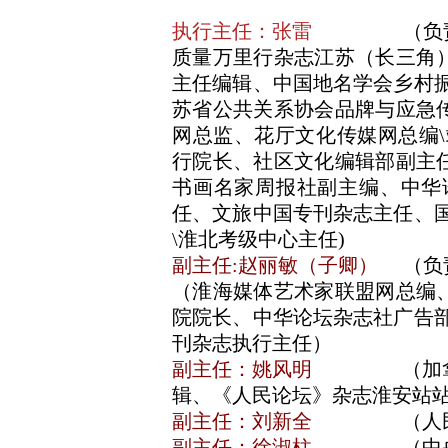
执行主任：张雷
（负责主
质量万里行杂志江苏（长三角
主任编辑、中国地名学会乡村振
苏省公共关系协会品牌与应急
网总监、花厅文化传媒网总编\
行院长、社区文化编辑部副主
书画名家周报社副主编、中华
任、文旅中国专刊杂志主任、国
\淮北考级中心主任)
副主任:赵丽敏（子卿）
（负责
（淮海媒体艺术家联盟网总编
院院长、中华论坛杂志社广告部
刊杂志执行主任
副主任：姚风明
（加拿大红
辑、《人民论坛》杂志淮安站
副主任：刘新全
（人民法
副主任：徐淑柱
（中央新影