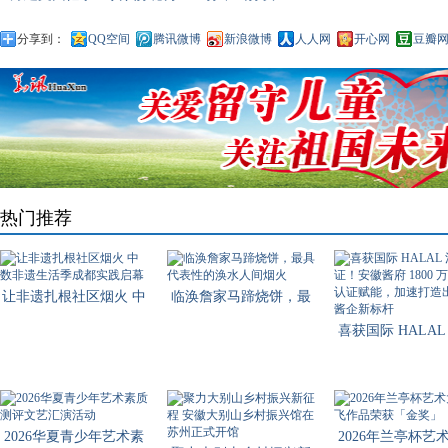
分享到：
QQ空间
腾讯微博
新浪微博
人人网
开心网
豆瓣
热门推荐
让非遗扎根社区烟火 中
临涣詹家马蹄烧饼，最
数非
具代
喜获国际 HALAL
认证！
2026华夏青少年艺术素
2026年兰亭杯艺